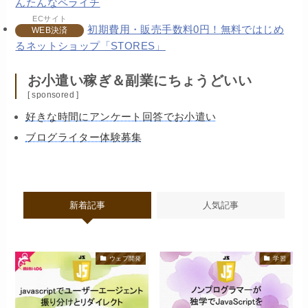
んたんなペライチ
ECサイト
初期費用・販売手数料0円！無料ではじめ
WEB決済
るネットショップ「STORES」
お小遣い稼ぎ＆副業にちょうどいい
[ sponsored ]
好きな時間にアンケート回答でお小遣い
ブログライター体験募集
新着記事
人気記事
ウェブ開発
学習