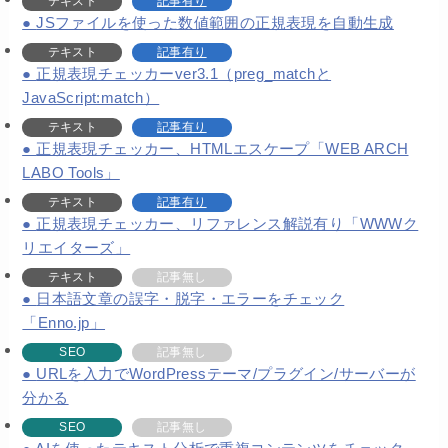
テキスト
記事有り
JSファイルを使った数値範囲の正規表現を自動生成
テキスト
記事有り
正規表現チェッカーver3.1（preg_matchと
JavaScript:match）
テキスト
記事有り
正規表現チェッカー、HTMLエスケープ「WEB ARCH
LABO Tools」
テキスト
記事有り
正規表現チェッカー、リファレンス解説有り「WWWク
リエイターズ」
テキスト
記事無し
日本語文章の誤字・脱字・エラーをチェック
「Enno.jp」
SEO
記事無し
URLを入力でWordPressテーマ/プラグイン/サーバーが
分かる
SEO
記事無し