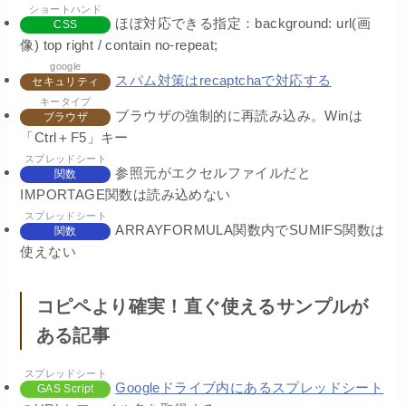
ショートハンド
ほぼ対応できる指定：background: url(画
CSS
像) top right / contain no-repeat;
google
スパム対策はrecaptchaで対応する
セキュリティ
キータイプ
ブラウザの強制的に再読み込み。Winは
ブラウザ
「Ctrl＋F5」キー
スプレッドシート
参照元がエクセルファイルだと
関数
IMPORTAGE関数は読み込めない
スプレッドシート
ARRAYFORMULA関数内でSUMIFS関数は
関数
使えない
コピペより確実！直ぐ使えるサンプルが
ある記事
スプレッドシート
Googleドライブ内にあるスプレッドシート
GAS Script