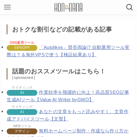
おトクな割引などの記載がある記事
SNS運用ツール
「Autolikes」賛否両論!? 自動運用ツール実
50%OFF
際は？＆海外VPSで使う【検証結果あり】
話題のおススメツールはこちら！
[ sponsored ]
ライティング
作業効率を飛躍的に向上！高品質SEO記事
AI
生成AIツール【Value AI Writer byGMO】
ライティング
あなたの文章をもっと読みやすく。文章作
AI
成アドバイスツール【文賢】
WEBツール
無料ホームページ制作・作成なら作り方か
デザイン