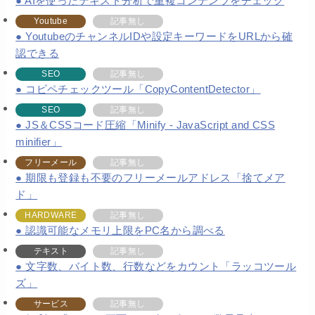
AIを使ったテキスト分析で重複コンテンツをチェック
Youtube
記事無し
YoutubeのチャンネルIDや設定キーワードをURLから確
認できる
SEO
記事無し
コピペチェックツール「CopyContentDetector」
SEO
記事無し
JS＆CSSコード圧縮「Minify - JavaScript and CSS
minifier」
フリーメール
記事無し
期限も登録も不要のフリーメールアドレス「捨てメア
ド」
HARDWARE
記事無し
認識可能なメモリ上限をPC名から調べる
テキスト
記事無し
文字数、バイト数、行数などをカウント「ラッコツール
ズ」
サービス
記事無し