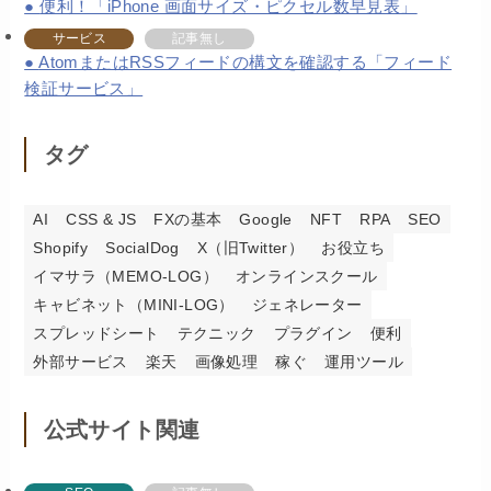
便利！「iPhone 画面サイズ・ピクセル数早見表」
サービス
記事無し
AtomまたはRSSフィードの構文を確認する「フィード
検証サービス」
タグ
AI
CSS & JS
FXの基本
Google
NFT
RPA
SEO
Shopify
SocialDog
X（旧Twitter）
お役立ち
イマサラ（MEMO-LOG）
オンラインスクール
キャビネット（MINI-LOG）
ジェネレーター
スプレッドシート
テクニック
プラグイン
便利
外部サービス
楽天
画像処理
稼ぐ
運用ツール
公式サイト関連