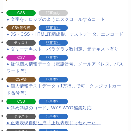
CSS
記事無し
文字をテロップのようにスクロールするコード
CSV等各種
記事有り
JS・CSS・HTML圧縮成形、テストデータ、エンコード
テキスト
記事有り
ダミーテキスト、パラグラフ数指定、元テキスト有り
CSV
記事有り
疑似個人情報データ（電話番号、メールアドレス、パス
ワード等）
CSV等
記事有り
個人情報テストデータ（1万行まで可、クレジットカー
ド番号等）
CSS
記事有り
斜め斜線のコード、WYSIWYG編集対応
テキスト
記事有り
正規表現自動生成「正規表現じぇねれーた」