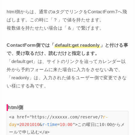
html側からは、通常のaタグでリンクをContactForm7へ飛
ばします。この時に「？」で値を持たせます。
複数値を持たせたい場合は「＆」で繋げます。
ContactForm側では「
default:get readonly
」と付ける事
で、受け取るだけ、読むだけと指定します。
「default:get」は、サイトのリンクを辿ってカレンダー以
外から予約フォームに来た場合に入力をさせない為で、
「readonly」は、入力された値をユーザー側で変更できな
い様にする為です。
html側
<a href="https://xxxxxx.com/reserve/?
r-
day
=
20201010
&
r-time
=
10:00
">この曜日に10:00からメ
ールで申し込む</a>