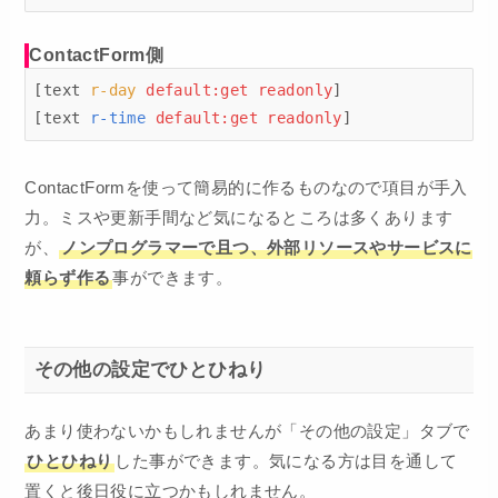
ContactForm側
[text 
r-day
default:get
readonly
]

[text 
r-time
default:get
readonly
]
ContactFormを使って簡易的に作るものなので項目が手入
力。ミスや更新手間など気になるところは多くあります
が、
ノンプログラマーで且つ、外部リソースやサービスに
頼らず作る
事ができます。
その他の設定でひとひねり
あまり使わないかもしれませんが「その他の設定」タブで
ひとひねり
した事ができます。気になる方は目を通して
置くと後日役に立つかもしれません。