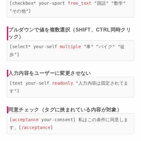
[checkbox* your-sport 
free_text
 "国語" "数学" 
"その他"]
プルダウンで値を複数選択（SHIFT、CTRL同時クリ
ック）
[select* your-self 
multiple
 "車" "バイク" "徒
歩"]
入力内容をユーザーに変更させない
[text your-self 
readonly
 "入力内容は固定されてま
す"]
同意チェック（タグに挟まれている内容が対象）
[
acceptance
 your-consent] 私はこの条件に同意しま
す。[
/acceptance
]