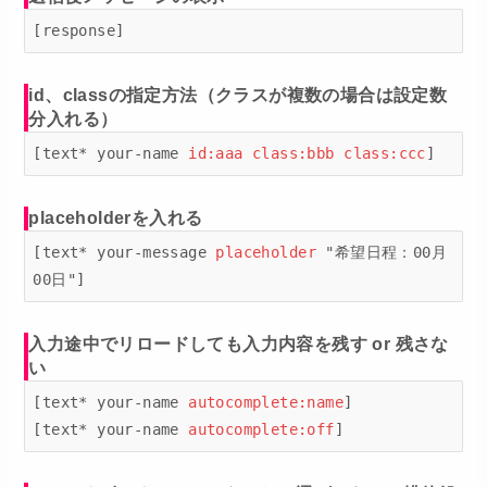
[response]
id、classの指定方法（クラスが複数の場合は設定数
分入れる）
[text* your-name 
id:aaa class:bbb class:ccc
]
placeholderを入れる
[text* your-message 
placeholder
 "希望日程：00月
00日"]
入力途中でリロードしても入力内容を残す or 残さな
い
[text* your-name 
autocomplete:name
]

[text* your-name 
autocomplete:off
]