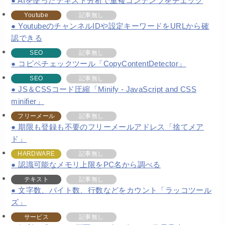
AIを使ったテキスト分析で重複コンテンツをチェック
Youtube
記事無し
YoutubeのチャンネルIDや設定キーワードをURLから確
認できる
SEO
記事無し
コピペチェックツール「CopyContentDetector」
SEO
記事無し
JS＆CSSコード圧縮「Minify - JavaScript and CSS
minifier」
フリーメール
記事無し
期限も登録も不要のフリーメールアドレス「捨てメア
ド」
HARDWARE
記事無し
認識可能なメモリ上限をPC名から調べる
テキスト
記事無し
文字数、バイト数、行数などをカウント「ラッコツール
ズ」
サービス
記事無し