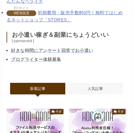
んたんなペライチ
ECサイト
初期費用・販売手数料0円！無料ではじめ
WEB決済
るネットショップ「STORES」
お小遣い稼ぎ＆副業にちょうどいい
[ sponsored ]
好きな時間にアンケート回答でお小遣い
ブログライター体験募集
新着記事
人気記事
学習
学習