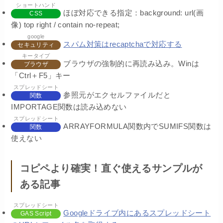
ショートハンド
ほぼ対応できる指定：background: url(画
CSS
像) top right / contain no-repeat;
google
スパム対策はrecaptchaで対応する
セキュリティ
キータイプ
ブラウザの強制的に再読み込み。Winは
ブラウザ
「Ctrl＋F5」キー
スプレッドシート
参照元がエクセルファイルだと
関数
IMPORTAGE関数は読み込めない
スプレッドシート
ARRAYFORMULA関数内でSUMIFS関数は
関数
使えない
コピペより確実！直ぐ使えるサンプルが
ある記事
スプレッドシート
Googleドライブ内にあるスプレッドシート
GAS Script