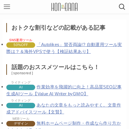
おトクな割引などの記載がある記事
SNS運用ツール
「Autolikes」賛否両論!? 自動運用ツール実
50%OFF
際は？＆海外VPSで使う【検証結果あり】
話題のおススメツールはこちら！
[ sponsored ]
ライティング
作業効率を飛躍的に向上！高品質SEO記事
AI
生成AIツール【Value AI Writer byGMO】
ライティング
あなたの文章をもっと読みやすく。文章作
AI
成アドバイスツール【文賢】
WEBツール
無料ホームページ制作・作成なら作り方か
デザイン