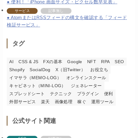
便利！「iPhone 画面サイズ・ピクセル数早見表」
サービス
記事無し
AtomまたはRSSフィードの構文を確認する「フィード
検証サービス」
タグ
AI
CSS & JS
FXの基本
Google
NFT
RPA
SEO
Shopify
SocialDog
X（旧Twitter）
お役立ち
イマサラ（MEMO-LOG）
オンラインスクール
キャビネット（MINI-LOG）
ジェネレーター
スプレッドシート
テクニック
プラグイン
便利
外部サービス
楽天
画像処理
稼ぐ
運用ツール
公式サイト関連