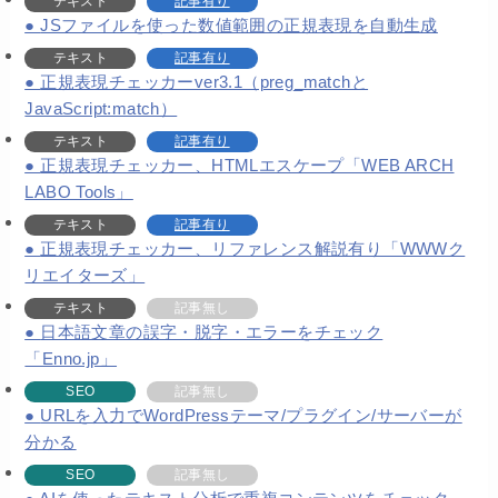
テキスト
記事有り
JSファイルを使った数値範囲の正規表現を自動生成
テキスト
記事有り
正規表現チェッカーver3.1（preg_matchと
JavaScript:match）
テキスト
記事有り
正規表現チェッカー、HTMLエスケープ「WEB ARCH
LABO Tools」
テキスト
記事有り
正規表現チェッカー、リファレンス解説有り「WWWク
リエイターズ」
テキスト
記事無し
日本語文章の誤字・脱字・エラーをチェック
「Enno.jp」
SEO
記事無し
URLを入力でWordPressテーマ/プラグイン/サーバーが
分かる
SEO
記事無し