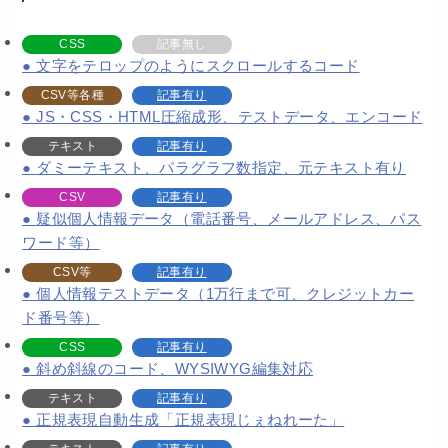
CSS
記事無し
文字をテロップのようにスクロールするコード
CSV等各種
記事有り
JS・CSS・HTML圧縮成形、テストデータ、エンコード
テキスト
記事有り
ダミーテキスト、パラグラフ数指定、元テキスト有り
CSV
記事有り
疑似個人情報データ（電話番号、メールアドレス、パス
ワード等）
CSV等
記事有り
個人情報テストデータ（1万行まで可、クレジットカー
ド番号等）
CSS
記事有り
斜め斜線のコード、WYSIWYG編集対応
テキスト
記事有り
正規表現自動生成「正規表現じぇねれーた」