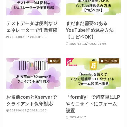
テストデータは便利なジ
まだまだ需要のある
ェネレーターで作業短縮
YouTube埋め込み方法
【コピペOK】
2021-08-10
2023-01-09
2022-12-13
2023-01-09
学習
ウェブ開発
お名前comとXserverで
「formify」で超簡単にLP
クライアント保守対応
やミニサイトにフォーム
設置
2021-04-12
2022-12-26
2022-11-17