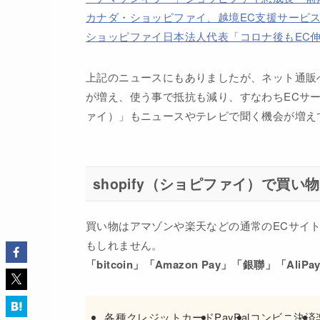
カナダ・ショッピファイ、越境EC支援サービ
ショッピファイ日本法人代表「コロナ後もEC
上記のニュースにもありましたが、ネット通販
が増え、使う事で抵抗も減り、すなわちECサービ
ァイ）」もニュースやテレビで聞く機会が増え
shopify（ショピファイ）で買い
買い物はアマゾンや楽天などの通常のECサイ
もしれません。
「bitcoin」「Amazon Pay」「銀聯」「Ali
各種クレジットカード
PayPal
コンビニ決済