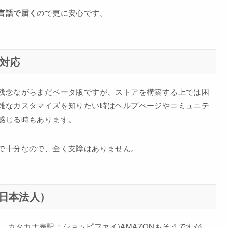
言語で届く
ので更に安心です。
語対応
残念ながらまだベータ版ですが、ストアを構築する上では困
雑なカスタマイズを知りたい時はヘルプページやコミュニテ
感じる時もあります。
で十分なので、全く支障はありません。
n（日本法人）
千代田区、カタカナ表記：ショッピファイ)AMAZONもそうですが、