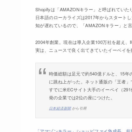
Shopifyは「AMAZONキラー」と呼ばれてい
日本語のローカライズは2017年からスタート
知が遅れているので、「AMAZONキラー」と
2004年創業。現在は導入企業100万社を超え
実は、ニュースで良く出てきていたイーベイを
時価総額は足元で約540億ドルと、15
に跳ね上がった。ネット通販の「王者」で
すでに米ECサイト大手のイーベイ（29
発の企業では2位の座につけた。
日本経済新聞
から引用
「アマゾンキラー」ショッピファイ急成長 前期