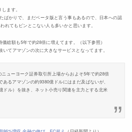
たりします。
したばかりで、まだベータ版と言う事もあるので、日本への認
言われてもピンとこない人も多いかと思います。
、時価総額も5年で約28倍に増えてます。（以下参照）
抜いてアマゾンの次に大きなサービスとなってます。
年のニューヨーク証券取引所上場からおよそ5年で約28倍
あるアマゾンの約9380億ドルにはまだ及ばないが、
1億ドル）を抜き、ネット小売り関連を主力とする北米
86%増収 金融の伸び、EC超え
（日経新聞より）