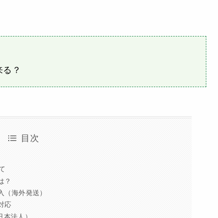
来る？
目次
て
物は？
輸入（海外発送）
語対応
n（日本法人）