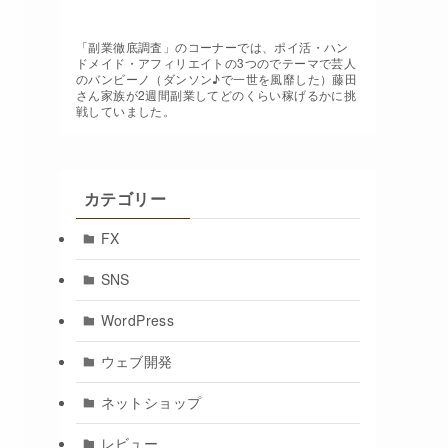
「副業徹底調査」のコーナーでは、ポイ活・ハン
ドメイド・アフィリエイトの3つのでテーマで芸人
のバンビーノ（ダンソン♪で一世を風靡した）藤田
さん家族が2週間副業してどのくらい稼げるかに挑
戦していました。
カテゴリー
FX
SNS
WordPress
ウェブ開発
ネットショップ
レビュー