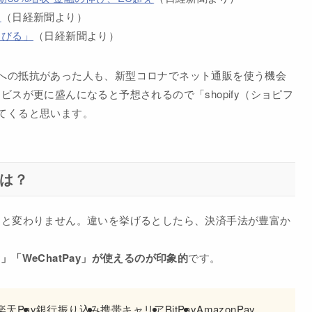
ス
（日経新聞より）
伸びる」
（日経新聞より）
への抵抗があった人も、新型コロナでネット通販を使う機会
スが更に盛んになると予想されるので「shopify（ショピフ
てくると思います。
物は？
トと変わりません。違いを挙げるとしたら、決済手法が豊富か
Pay」「WeChatPay」が使えるのが印象的
です。
楽天Pay
銀行振り込み
携帯キャリア
BitPay
AmazonPay