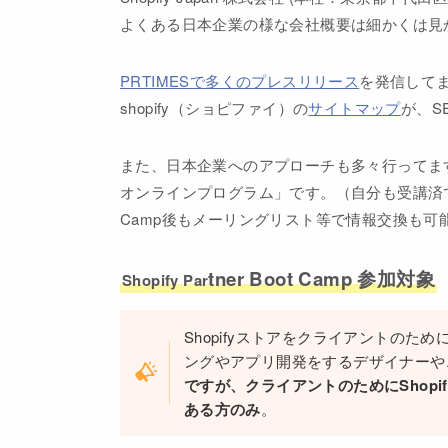
よくある日本企業の様な会社概要は細かくは見
PRTIMESで多くのプレスリリース
を発信して
shopify（ショピファイ）の
サイトマップ
が、S
また、日本企業へのアプローチも多々行ってます。有名なの
オンラインプログラム」です。（自分も受講済で
Camp後もメーリングリスト等で情報交換も可能
tner Boot Camp 参加対象
Shopify Par
Shopifyストアをクライアントの
ングやアプリ開発をするデザイナーや
ですが、クライアントのためにShop
ある方のみ
。